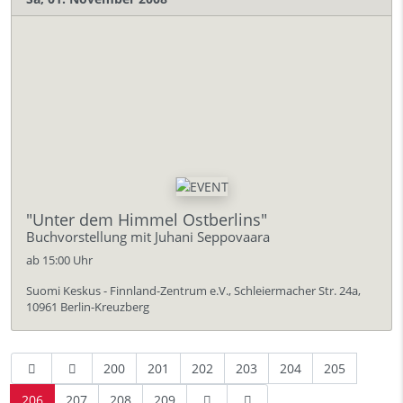
"Unter dem Himmel Ostberlins"
Buchvorstellung mit Juhani Seppovaara
ab 15:00 Uhr
Suomi Keskus - Finnland-Zentrum e.V., Schleiermacher Str. 24a,
10961 Berlin-Kreuzberg
200
201
202
203
204
205
206
207
208
209