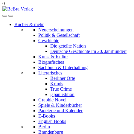
0
Bücher & mehr
Neuerscheinungen
Politik & Gesellschaft
Geschichte
Die geteilte Nation
Deutsche Geschichte im 20. Jahrhundert
Kunst & Kultur
Biografisches
Sachbuch & Unterhaltung
Literarisches
Berliner Orte
Krimis
True Crime
japan edition
Graphic Novel
Spiele & Kinderbücher
Papeterie und Kalender
E-Books
English Books
Berlin
Brandenburg