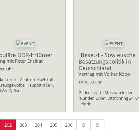
puläre DDR-Irrtümer"
"Besetzt - Sowjetische
ng mit Peter Ensikat
Besatzungspolitik in
Deutschland"
:00 Uhr
Vortrag mit Volker Koop
kulturelles Zentrum KuHstall
ab 16:30 Uhr
 Kreuzgewölbe, Hauptstraße 1,
3 Großpösna
Gedenkstätte Museum in der
"Runden Ecke", Dittrichring 24, 0
Leipzig
202
203
204
205
206