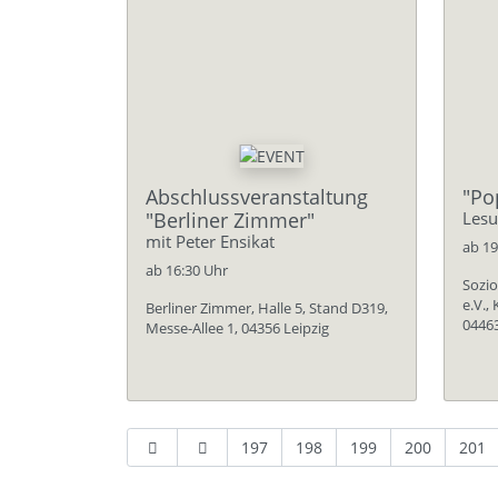
Abschlussveranstaltung
"Po
"Berliner Zimmer"
Lesu
mit Peter Ensikat
ab 19
ab 16:30 Uhr
Sozio
e.V.,
Berliner Zimmer, Halle 5, Stand D319,
0446
Messe-Allee 1, 04356 Leipzig
197
198
199
200
201