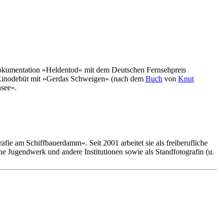
e Dokumentation »Heldentod« mit dem Deutschen Fernsehpreis
hr Kinodebüt mit »Gerdas Schweigen« (nach dem
Buch
von
Knut
nsee«.
afie am Schiffbauerdamm«. Seit 2001 arbeitet sie als freiberufliche
he Jugendwerk und andere Institutionen sowie als Standfotografin (u.