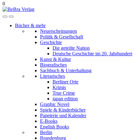
0
Bücher & mehr
Neuerscheinungen
Politik & Gesellschaft
Geschichte
Die geteilte Nation
Deutsche Geschichte im 20. Jahrhundert
Kunst & Kultur
Biografisches
Sachbuch & Unterhaltung
Literarisches
Berliner Orte
Krimis
True Crime
japan edition
Graphic Novel
Spiele & Kinderbücher
Papeterie und Kalender
E-Books
English Books
Berlin
Brandenburg