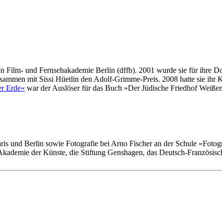
chen Film- und Fernsehakademie Berlin (dffb). 2001 wurde sie für ihr
5 zusammen mit Sissi Hüetlin den Adolf-Grimme-Preis. 2008 hatte sie i
er Erde«
war der Auslöser für das Buch »Der Jüdische Friedhof Weiße
aris und Berlin sowie Fotografie bei Arno Fischer an der Schule »Fotogr
ie Akademie der Künste, die Stiftung Genshagen, das Deutsch-Französisc