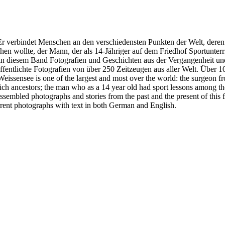
r verbindet Menschen an den verschiedensten Punkten der Welt, deren
 wollte, der Mann, der als 14-Jähriger auf dem Friedhof Sportunterricht
 in diesem Band Fotografien und Geschichten aus der Vergangenheit u
öffentlichte Fotografien von über 250 Zeitzeugen aus aller Welt. Über
issensee is one of the largest and most over the world: the surgeon fr
ancestors; the man who as a 14 year old had sport lessons among the gra
ssembled photographs and stories from the past and the present of this fa
rrent photographs with text in both German and English.