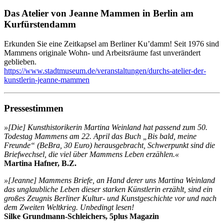
Das Atelier von Jeanne Mammen in Berlin am
Kurfürstendamm
Erkunden Sie eine Zeitkapsel am Berliner Ku’damm! Seit 1976 sind
Mammens originale Wohn- und Arbeitsräume fast unverändert
geblieben.
https://www.stadtmuseum.de/veranstaltungen/durchs-atelier-der-
kunstlerin-jeanne-mammen
Pressestimmen
»[Die] Kunsthistorikerin Martina Weinland hat passend zum 50.
Todestag Mammens am 22. April das Buch „Bis bald, meine
Freunde“ (BeBra, 30 Euro) herausgebracht, Schwerpunkt sind die
Briefwechsel, die viel über Mammens Leben erzählen.«
Martina Hafner, B.Z.
»[Jeanne] Mammens Briefe, an Hand derer uns Martina Weinland
das unglaubliche Leben dieser starken Künstlerin erzählt, sind ein
großes Zeugnis Berliner Kultur- und Kunstgeschichte vor und nach
dem Zweiten Weltkrieg. Unbedingt lesen!
Silke Grundmann-Schleichers, 5plus Magazin