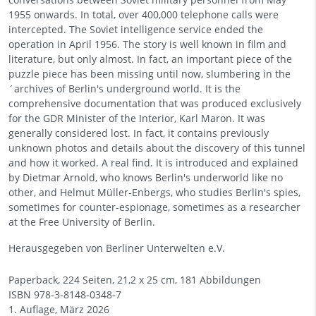
1955 onwards. In total, over 400,000 telephone calls were
intercepted. The Soviet intelligence service ended the
operation in April 1956. The story is well known in film and
literature, but only almost. In fact, an important piece of the
puzzle piece has been missing until now, slumbering in the
´archives of Berlin's underground world. It is the
comprehensive documentation that was produced exclusively
for the GDR Minister of the Interior, Karl Maron. It was
generally considered lost. In fact, it contains previously
unknown photos and details about the discovery of this tunnel
and how it worked. A real find. It is introduced and explained
by Dietmar Arnold, who knows Berlin's underworld like no
other, and Helmut Müller-Enbergs, who studies Berlin's spies,
sometimes for counter-espionage, sometimes as a researcher
at the Free University of Berlin.
Herausgegeben von Berliner Unterwelten e.V.
Paperback, 224 Seiten, 21,2 x 25 cm, 181 Abbildungen
ISBN
978-3-8148-0348-7
1. Auflage, März 2026