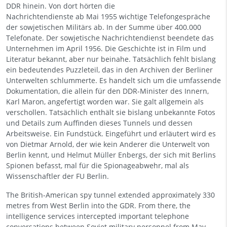
DDR hinein. Von dort hörten die
Nachrichtendienste ab Mai 1955 wichtige Telefongespräche
der sowjetischen Militärs ab. In der Summe über 400.000
Telefonate. Der sowjetische Nachrichtendienst beendete das
Unternehmen im April 1956. Die Geschichte ist in Film und
Literatur bekannt, aber nur beinahe. Tatsächlich fehlt bislang
ein bedeutendes Puzzleteil, das in den Archiven der Berliner
Unterwelten schlummerte. Es handelt sich um die umfassende
Dokumentation, die allein für den DDR-Minister des Innern,
Karl Maron, angefertigt worden war. Sie galt allgemein als
verschollen. Tatsächlich enthält sie bislang unbekannte Fotos
und Details zum Auffinden dieses Tunnels und dessen
Arbeitsweise. Ein Fundstück. Eingeführt und erläutert wird es
von Dietmar Arnold, der wie kein Anderer die Unterwelt von
Berlin kennt, und Helmut Müller Enbergs, der sich mit Berlins
Spionen befasst, mal für die Spionageabwehr, mal als
Wissenschaftler der FU Berlin.
The British-American spy tunnel extended approximately 330
metres from West Berlin into the GDR. From there, the
intelligence services intercepted important telephone
conversations between Soviet military personnel from May