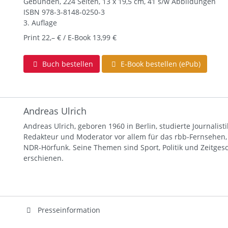
Gebunden, 224 Seiten, 13 x 19,5 cm, 41 s/w Abbildungen
ISBN
978-3-8148-0250-3
3. Auflage
Print 22,– € / E-Book 13,99 €
Buch bestellen
E-Book bestellen (ePub)
Andreas Ulrich
Andreas Ulrich, geboren 1960 in Berlin, studierte Journalisti
Redakteur und Moderator vor allem für das rbb-Fernsehen,
NDR-Hörfunk. Seine Themen sind Sport, Politik und Zeitges
erschienen.
Presseinformation