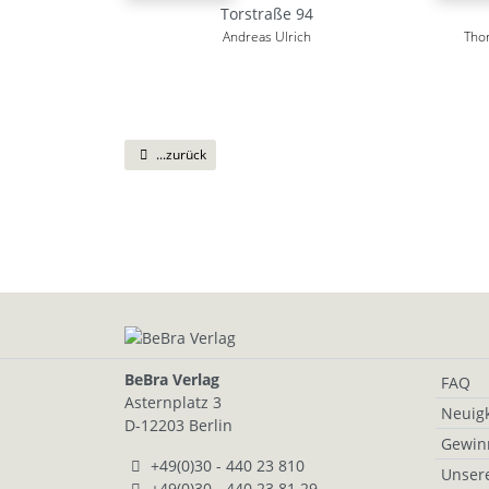
Torstraße 94
Andreas Ulrich
Tho
...zurück
BeBra Verlag
FAQ
Asternplatz 3
Neuigk
D-12203 Berlin
Gewin
+49(0)30 - 440 23 810
Unser
+49(0)30 - 440 23 81 29