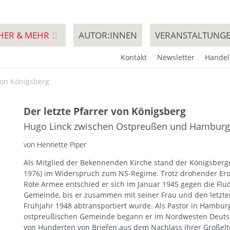
HER & MEHR
AUTOR:INNEN
VERANSTALTUNG
Kontakt
Newsletter
Handel
 von Königsberg
Der letzte Pfarrer von Königsberg
Hugo Linck zwischen Ostpreußen und Hamburg
von Henriette Piper
Als Mitglied der Bekennenden Kirche stand der Königsberge
1976) im Widerspruch zum NS-Regime. Trotz drohender Er
Rote Armee entschied er sich im Januar 1945 gegen die Fluc
Gemeinde, bis er zusammen mit seiner Frau und den letzte
Frühjahr 1948 abtransportiert wurde. Als Pastor in Hambur
ostpreußischen Gemeinde begann er im Nordwesten Deutsc
von Hunderten von Briefen aus dem Nachlass ihrer Großelte