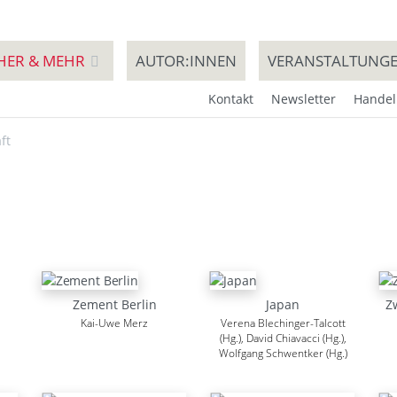
HER & MEHR
AUTOR:INNEN
VERANSTALTUNG
Kontakt
Newsletter
Handel
ft
Zement Berlin
Japan
Z
Kai-Uwe Merz
Verena Blechinger-Talcott
(Hg.), David Chiavacci (Hg.),
Wolfgang Schwentker (Hg.)