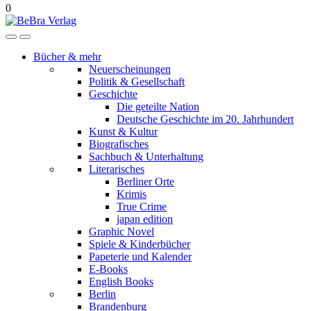
0
Bücher & mehr
Neuerscheinungen
Politik & Gesellschaft
Geschichte
Die geteilte Nation
Deutsche Geschichte im 20. Jahrhundert
Kunst & Kultur
Biografisches
Sachbuch & Unterhaltung
Literarisches
Berliner Orte
Krimis
True Crime
japan edition
Graphic Novel
Spiele & Kinderbücher
Papeterie und Kalender
E-Books
English Books
Berlin
Brandenburg