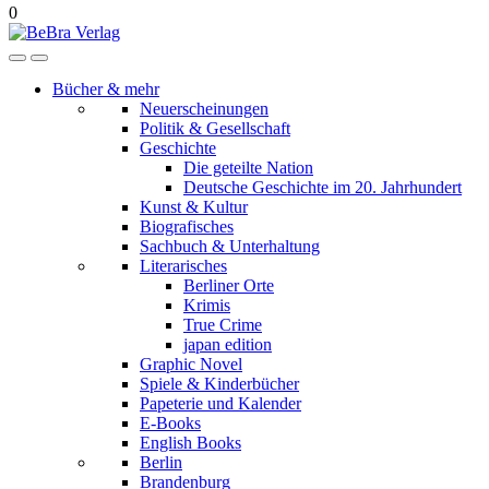
0
Bücher & mehr
Neuerscheinungen
Politik & Gesellschaft
Geschichte
Die geteilte Nation
Deutsche Geschichte im 20. Jahrhundert
Kunst & Kultur
Biografisches
Sachbuch & Unterhaltung
Literarisches
Berliner Orte
Krimis
True Crime
japan edition
Graphic Novel
Spiele & Kinderbücher
Papeterie und Kalender
E-Books
English Books
Berlin
Brandenburg