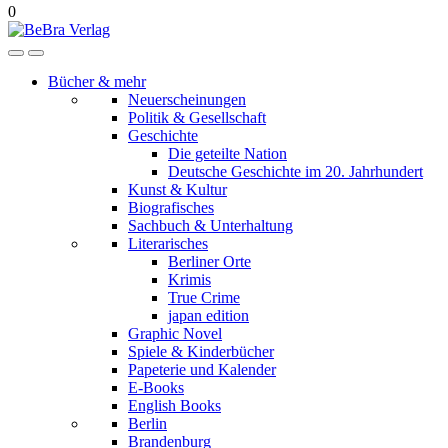
0
Bücher & mehr
Neuerscheinungen
Politik & Gesellschaft
Geschichte
Die geteilte Nation
Deutsche Geschichte im 20. Jahrhundert
Kunst & Kultur
Biografisches
Sachbuch & Unterhaltung
Literarisches
Berliner Orte
Krimis
True Crime
japan edition
Graphic Novel
Spiele & Kinderbücher
Papeterie und Kalender
E-Books
English Books
Berlin
Brandenburg