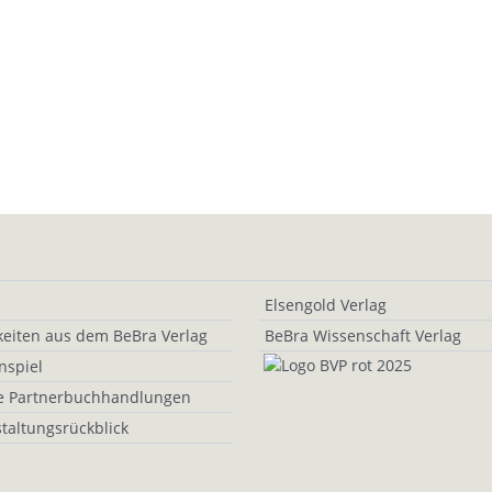
Elsengold Verlag
eiten aus dem BeBra Verlag
BeBra Wissenschaft Verlag
nspiel
e Partnerbuchhandlungen
taltungsrückblick