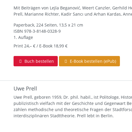
Mit Beiträgen von Lejla Beganović, Weert Canzler, Gerhild H
Prell, Marianne Richter, Kadir Sancı und Arhan Kardas, An
Paperback, 224 Seiten, 13,5 x 21 cm
ISBN
978-3-8148-0328-9
1. Auflage
Print 24,– € / E-Book 18,99 €
Buch bestellen
E-Book bestellen (ePub)
Uwe Prell
Uwe Prell, geboren 1959, Dr. phil. habil., ist Politologe, His
publizistisch vielfach mit der Geschichte und Gegenwart Be
zählen methodische und theoretische Fragen der Stadtfors
interdisziplinären Stadttheorie. Prell lebt in Berlin.