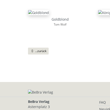
Goldblond
Tom Wolf
...zurück
BeBra Verlag
FAQ
Asternplatz 3
Neuigk