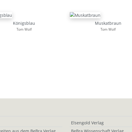
Königsblau
Muskatbraun
Tom Wolf
Tom Wolf
Elsengold Verlag
eiten aus dem BeBra Verlag
BeBra Wissenschaft Verlag