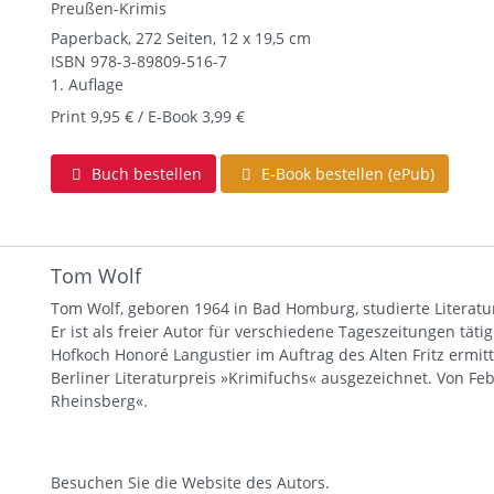
Preußen-Krimis
Paperback, 272 Seiten, 12 x 19,5 cm
ISBN
978-3-89809-516-7
1. Auflage
Print 9,95 € / E-Book 3,99 €
Buch bestellen
E-Book bestellen (ePub)
Tom Wolf
Tom Wolf, geboren 1964 in Bad Homburg, studierte Literat
Er ist als freier Autor für verschiedene Tageszeitungen tätig
Hofkoch Honoré Langustier im Auftrag des Alten Fritz ermi
Berliner Literaturpreis »Krimifuchs« ausgezeichnet. Von Feb
Rheinsberg«.
Besuchen Sie die
Website
des Autors.