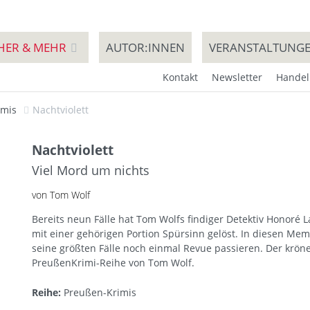
HER & MEHR
AUTOR:INNEN
VERANSTALTUNG
Kontakt
Newsletter
Handel
imis
Nachtviolett
Nachtviolett
Viel Mord um nichts
von Tom Wolf
Bereits neun Fälle hat Tom Wolfs findiger Detektiv Honoré 
mit einer gehörigen Portion Spürsinn gelöst. In diesen Mem
seine größten Fälle noch einmal Revue passieren. Der krö
PreußenKrimi-Reihe von Tom Wolf.
Reihe:
Preußen-Krimis