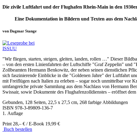
Die zivile Luftfahrt und der Flughafen Rhein-Main in den 1930e
Eine Dokumentation in Bildern und Texten aus dem Nach
von Dagmar Stange
"Wir fliegen, starten, steigen, gleiten, landen, rollen …" Dieser Bil
– von den ersten Linienfahrten der Luftschiffe "Graf Zeppelin" und
Zollbeamten Hermann Benkowitz, der neben seinen dienstlichen Pflic
sich faszinierende Einblicke in die "Goldenen Jahre" der Luftfahrt
mit Freiflügen nach Italien zu erleben – sogar noch unmittelbar vor
umfangreiche private Sammlung aus dem Nachlass von Hermann Benko
Swissair, sowie Dokumente des Flughafenzolldienstes – eröffnet de
Gebunden, 128 Seiten, 22,5 x 27,5 cm, 268 farbige Abbildungen
ISBN
978-3-89809-136-7
1. Auflage
Print 28,– € / E-Book 19,99 €
Buch bestellen