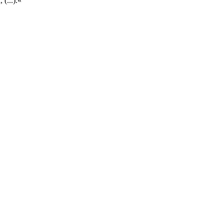
(...).«