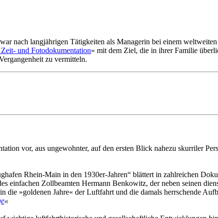
ar nach langjährigen Tätigkeiten als Managerin bei einem weltweiten
 Zeit- und Fotodokumentation
« mit dem Ziel, die in ihrer Familie übe
Vergangenheit zu vermitteln.
ation vor, aus ungewohnter, auf den ersten Blick nahezu skurriler Per
lughafen Rhein-Main in den 1930er-Jahren“ blättert in zahlreichen Doku
 des einfachen Zollbeamten Hermann Benkowitz, der neben seinen diens
ke in die »goldenen Jahre« der Luftfahrt und die damals herrschende Au
ge
«