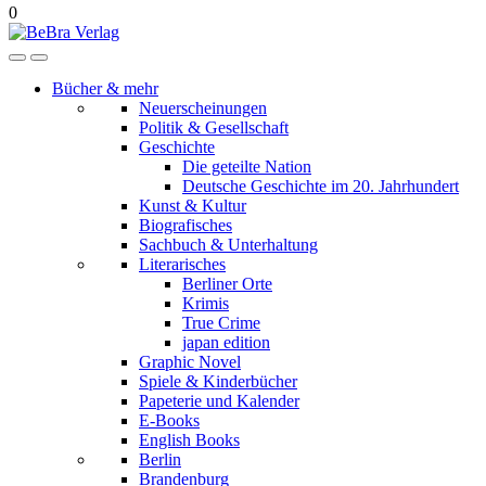
0
Bücher & mehr
Neuerscheinungen
Politik & Gesellschaft
Geschichte
Die geteilte Nation
Deutsche Geschichte im 20. Jahrhundert
Kunst & Kultur
Biografisches
Sachbuch & Unterhaltung
Literarisches
Berliner Orte
Krimis
True Crime
japan edition
Graphic Novel
Spiele & Kinderbücher
Papeterie und Kalender
E-Books
English Books
Berlin
Brandenburg