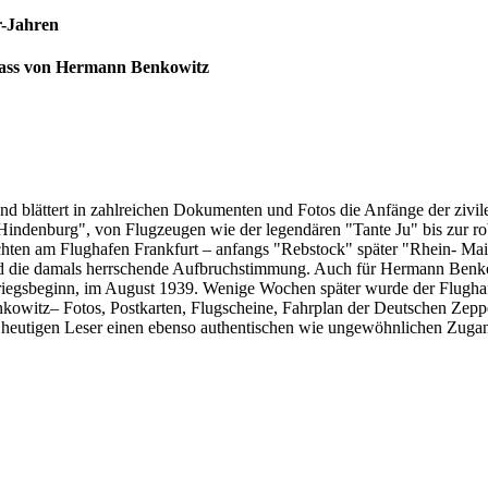
r-Jahren
lass von Hermann Benkowitz
dband blättert in zahlreichen Dokumenten und Fotos die Anfänge der ziv
 "Hindenburg", von Flugzeugen wie der legendären "Tante Ju" bis zur r
hten am Flughafen Frankfurt – anfangs "Rebstock" später "Rhein- Main
 und die damals herrschende Aufbruchstimmung. Auch für Hermann Benk
 Kriegsbeginn, im August 1939. Wenige Wochen später wurde der Flugha
witz– Fotos, Postkarten, Flugscheine, Fahrplan der Deutschen Zeppe
m heutigen Leser einen ebenso authentischen wie ungewöhnlichen Zuga