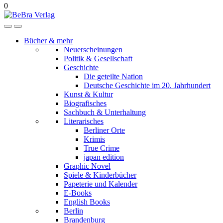
0
Bücher & mehr
Neuerscheinungen
Politik & Gesellschaft
Geschichte
Die geteilte Nation
Deutsche Geschichte im 20. Jahrhundert
Kunst & Kultur
Biografisches
Sachbuch & Unterhaltung
Literarisches
Berliner Orte
Krimis
True Crime
japan edition
Graphic Novel
Spiele & Kinderbücher
Papeterie und Kalender
E-Books
English Books
Berlin
Brandenburg