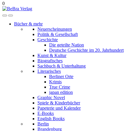
0
Bücher & mehr
Neuerscheinungen
Politik & Gesellschaft
Geschichte
Die geteilte Nation
Deutsche Geschichte im 20. Jahrhundert
Kunst & Kultur
Biografisches
Sachbuch & Unterhaltung
Literarisches
Berliner Orte
Krimis
True Crime
japan edition
Graphic Novel
Spiele & Kinderbücher
Papeterie und Kalender
E-Books
English Books
Berlin
Brandenburg