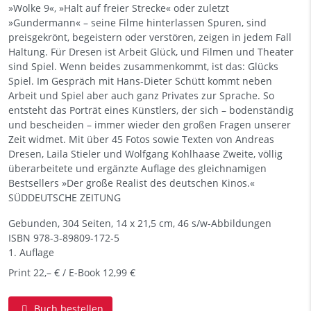
»Wolke 9«, »Halt auf freier Strecke« oder zuletzt
»Gundermann« – seine Filme hinterlassen Spuren, sind
preisgekrönt, begeistern oder verstören, zeigen in jedem Fall
Haltung. Für Dresen ist Arbeit Glück, und Filmen und Theater
sind Spiel. Wenn beides zusammenkommt, ist das: Glücks
Spiel. Im Gespräch mit Hans-Dieter Schütt kommt neben
Arbeit und Spiel aber auch ganz Privates zur Sprache. So
entsteht das Porträt eines Künstlers, der sich – bodenständig
und bescheiden – immer wieder den großen Fragen unserer
Zeit widmet. Mit über 45 Fotos sowie Texten von Andreas
Dresen, Laila Stieler und Wolfgang Kohlhaase Zweite, völlig
überarbeitete und ergänzte Auflage des gleichnamigen
Bestsellers »Der große Realist des deutschen Kinos.«
SÜDDEUTSCHE ZEITUNG
Gebunden, 304 Seiten, 14 x 21,5 cm, 46 s/w-Abbildungen
ISBN
978-3-89809-172-5
1. Auflage
Print 22,– € / E-Book 12,99 €
Buch bestellen