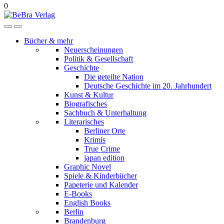
0
Bücher & mehr
Neuerscheinungen
Politik & Gesellschaft
Geschichte
Die geteilte Nation
Deutsche Geschichte im 20. Jahrhundert
Kunst & Kultur
Biografisches
Sachbuch & Unterhaltung
Literarisches
Berliner Orte
Krimis
True Crime
japan edition
Graphic Novel
Spiele & Kinderbücher
Papeterie und Kalender
E-Books
English Books
Berlin
Brandenburg