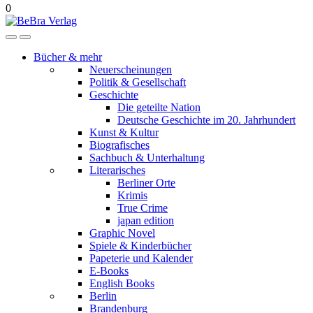
0
Bücher & mehr
Neuerscheinungen
Politik & Gesellschaft
Geschichte
Die geteilte Nation
Deutsche Geschichte im 20. Jahrhundert
Kunst & Kultur
Biografisches
Sachbuch & Unterhaltung
Literarisches
Berliner Orte
Krimis
True Crime
japan edition
Graphic Novel
Spiele & Kinderbücher
Papeterie und Kalender
E-Books
English Books
Berlin
Brandenburg