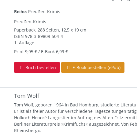
Reihe:
Preußen-Krimis
Preußen-Krimis
Paperback, 288 Seiten, 12,5 x 19 cm
ISBN
978-3-89809-504-4
1. Auflage
Print 9,95 € / E-Book 6,99 €
Buch bestellen
E-Book bestellen (ePub)
Tom Wolf
Tom Wolf, geboren 1964 in Bad Homburg, studierte Literat
Er ist als freier Autor für verschiedene Tageszeitungen tätig
Hofkoch Honoré Langustier im Auftrag des Alten Fritz ermi
Berliner Literaturpreis »Krimifuchs« ausgezeichnet. Von Feb
Rheinsberg«.