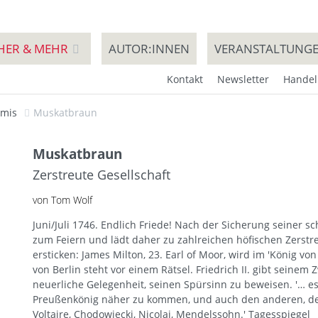
HER & MEHR
AUTOR:INNEN
VERANSTALTUNG
Kontakt
Newsletter
Handel
imis
Muskatbraun
Muskatbraun
Zerstreute Gesellschaft
von Tom Wolf
Juni/Juli 1746. Endlich Friede! Nach der Sicherung seiner sc
zum Feiern und lädt daher zu zahlreichen höfischen Zerst
ersticken: James Milton, 23. Earl of Moor, wird im 'König vo
von Berlin steht vor einem Rätsel. Friedrich II. gibt seine
neuerliche Gelegenheit, seinen Spürsinn zu beweisen. '… es
Preußenkönig näher zu kommen, und auch den anderen, de
Voltaire, Chodowiecki, Nicolai, Mendelssohn.' Tagesspiegel