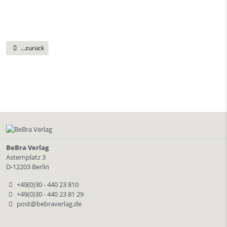
...zurück
BeBra Verlag
Asternplatz 3
D-12203 Berlin
+49(0)30 - 440 23 810
+49(0)30 - 440 23 81 29
post@bebraverlag.de