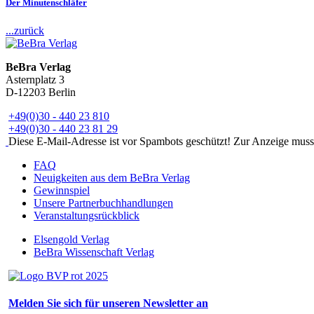
Der Minutenschläfer
...zurück
BeBra Verlag
Asternplatz 3
D-12203 Berlin
+49(0)30 - 440 23 810
+49(0)30 - 440 23 81 29
Diese E-Mail-Adresse ist vor Spambots geschützt! Zur Anzeige muss J
FAQ
Neuigkeiten aus dem BeBra Verlag
Gewinnspiel
Unsere Partnerbuchhandlungen
Veranstaltungsrückblick
Elsengold Verlag
BeBra Wissenschaft Verlag
Melden Sie sich für unseren Newsletter an