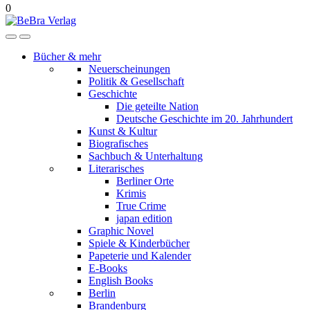
0
Bücher & mehr
Neuerscheinungen
Politik & Gesellschaft
Geschichte
Die geteilte Nation
Deutsche Geschichte im 20. Jahrhundert
Kunst & Kultur
Biografisches
Sachbuch & Unterhaltung
Literarisches
Berliner Orte
Krimis
True Crime
japan edition
Graphic Novel
Spiele & Kinderbücher
Papeterie und Kalender
E-Books
English Books
Berlin
Brandenburg