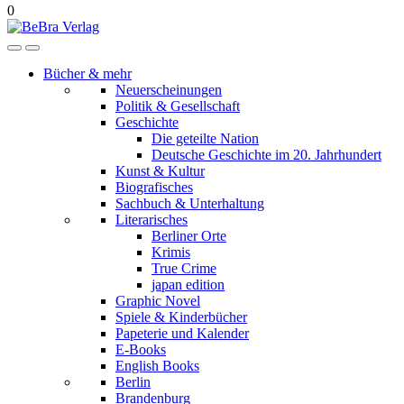
0
Bücher & mehr
Neuerscheinungen
Politik & Gesellschaft
Geschichte
Die geteilte Nation
Deutsche Geschichte im 20. Jahrhundert
Kunst & Kultur
Biografisches
Sachbuch & Unterhaltung
Literarisches
Berliner Orte
Krimis
True Crime
japan edition
Graphic Novel
Spiele & Kinderbücher
Papeterie und Kalender
E-Books
English Books
Berlin
Brandenburg