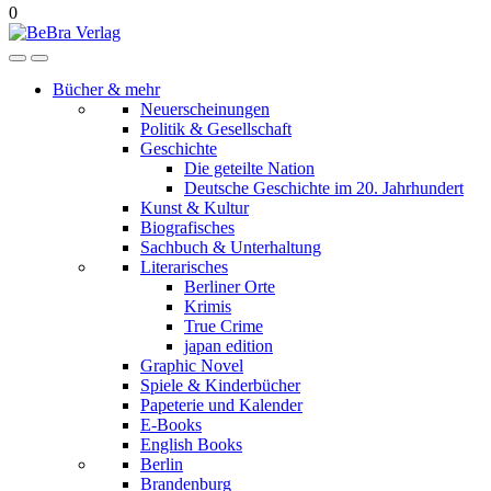
0
Bücher & mehr
Neuerscheinungen
Politik & Gesellschaft
Geschichte
Die geteilte Nation
Deutsche Geschichte im 20. Jahrhundert
Kunst & Kultur
Biografisches
Sachbuch & Unterhaltung
Literarisches
Berliner Orte
Krimis
True Crime
japan edition
Graphic Novel
Spiele & Kinderbücher
Papeterie und Kalender
E-Books
English Books
Berlin
Brandenburg