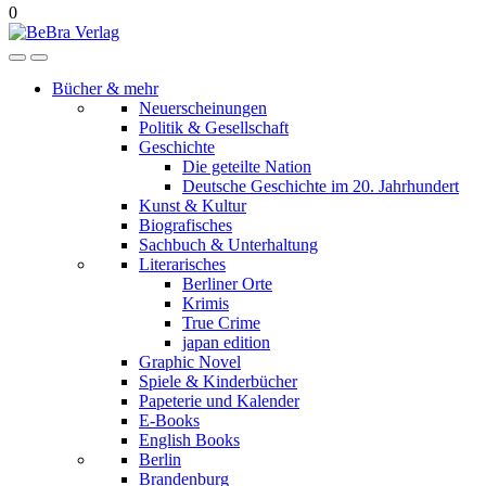
0
Bücher & mehr
Neuerscheinungen
Politik & Gesellschaft
Geschichte
Die geteilte Nation
Deutsche Geschichte im 20. Jahrhundert
Kunst & Kultur
Biografisches
Sachbuch & Unterhaltung
Literarisches
Berliner Orte
Krimis
True Crime
japan edition
Graphic Novel
Spiele & Kinderbücher
Papeterie und Kalender
E-Books
English Books
Berlin
Brandenburg