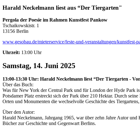
Harald Neckelmann liest aus “Der Tiergarten"
Pergola der Poesie im Rahmen Kunstfest Pankow
Tschaikowskistr. 1
13156 Berlin
www.gesobau.de/mieterservice/feste-und-veranstaltungen/kunstfest-p
Uhrzeit:
13:00 Uhr
Samstag, 14. Juni 2025
13:00-13:30 Uhr: Harald Neckelmann liest “Der Tiergarten - V
Über das Buch:
Was für New York der Central Park und für London der Hyde Park ist
Potsdamer Platz erstreckt sich der Park über 210 Hektar. Durch seine
Orten und Monumenten die wechselvolle Geschichte des Tiergartens, di
Über den Autor:
Harald Neckelmann, Jahrgang 1965, war über zehn Jahre Autor und Ko
Bücher zur Geschichte und Gegenwart Berlins.