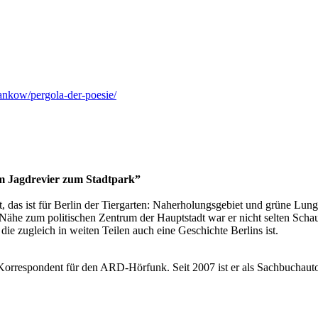
ankow/pergola-der-poesie/
om Jagdrevier zum Stadtpark”
, das ist für Berlin der Tiergarten: Naherholungsgebiet und grüne Lu
 Nähe zum politischen Zentrum der Hauptstadt war er nicht selten Scha
e zugleich in weiten Teilen auch eine Geschichte Berlins ist.
rrespondent für den ARD-Hörfunk. Seit 2007 ist er als Sachbuchautor, 