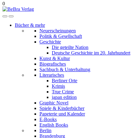
0
Bücher & mehr
Neuerscheinungen
Politik & Gesellschaft
Geschichte
Die geteilte Nation
Deutsche Geschichte im 20. Jahrhundert
Kunst & Kultur
Biografisches
Sachbuch & Unterhaltung
Literarisches
Berliner Orte
Krimis
True Crime
japan edition
Graphic Novel
Spiele & Kinderbücher
Papeterie und Kalender
E-Books
English Books
Berlin
Brandenburg