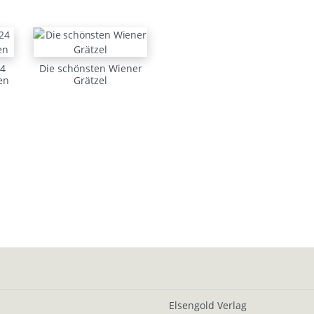
4
Die schönsten Wiener
en
Grätzel
Elsengold Verlag