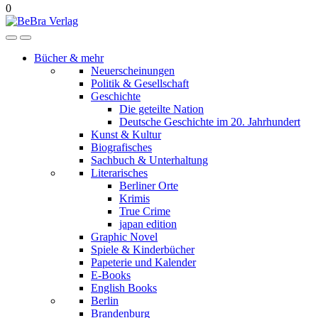
0
Bücher & mehr
Neuerscheinungen
Politik & Gesellschaft
Geschichte
Die geteilte Nation
Deutsche Geschichte im 20. Jahrhundert
Kunst & Kultur
Biografisches
Sachbuch & Unterhaltung
Literarisches
Berliner Orte
Krimis
True Crime
japan edition
Graphic Novel
Spiele & Kinderbücher
Papeterie und Kalender
E-Books
English Books
Berlin
Brandenburg