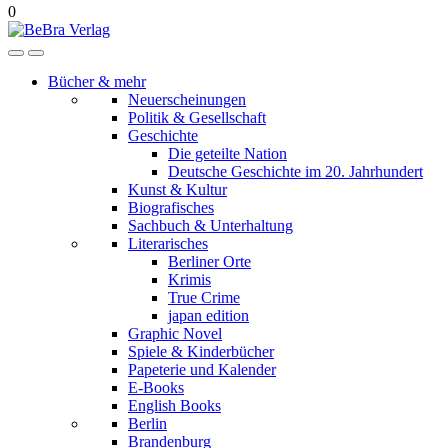
0
Bücher & mehr
Neuerscheinungen
Politik & Gesellschaft
Geschichte
Die geteilte Nation
Deutsche Geschichte im 20. Jahrhundert
Kunst & Kultur
Biografisches
Sachbuch & Unterhaltung
Literarisches
Berliner Orte
Krimis
True Crime
japan edition
Graphic Novel
Spiele & Kinderbücher
Papeterie und Kalender
E-Books
English Books
Berlin
Brandenburg