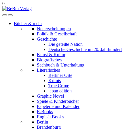
0
Bücher & mehr
Neuerscheinungen
Politik & Gesellschaft
Geschichte
Die geteilte Nation
Deutsche Geschichte im 20. Jahrhundert
Kunst & Kultur
Biografisches
Sachbuch & Unterhaltung
Literarisches
Berliner Orte
Krimis
True Crime
japan edition
Graphic Novel
Spiele & Kinderbücher
Papeterie und Kalender
E-Books
English Books
Berlin
Brandenburg