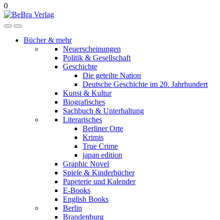
0
Bücher & mehr
Neuerscheinungen
Politik & Gesellschaft
Geschichte
Die geteilte Nation
Deutsche Geschichte im 20. Jahrhundert
Kunst & Kultur
Biografisches
Sachbuch & Unterhaltung
Literarisches
Berliner Orte
Krimis
True Crime
japan edition
Graphic Novel
Spiele & Kinderbücher
Papeterie und Kalender
E-Books
English Books
Berlin
Brandenburg