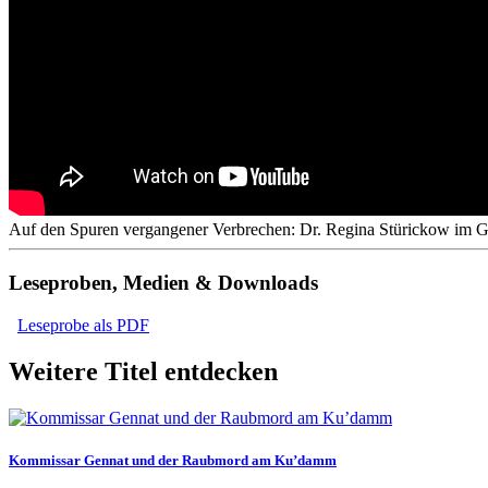
Auf den Spuren vergangener Verbrechen: Dr. Regina Stürickow im
Leseproben, Medien & Downloads
Leseprobe als PDF
Weitere Titel entdecken
Kommissar Gennat und der Raubmord am Ku’damm