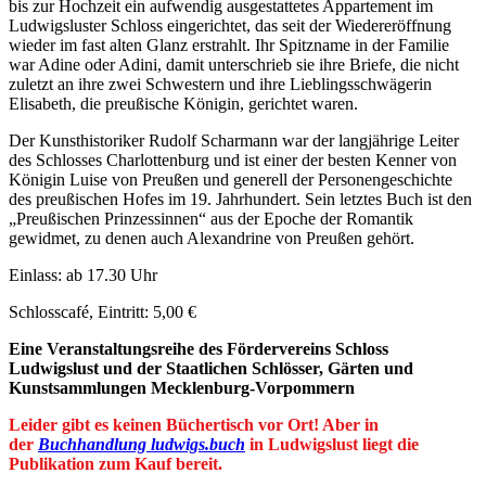
bis zur Hochzeit ein aufwendig ausgestattetes Appartement im
Ludwigsluster Schloss eingerichtet, das seit der Wiedereröffnung
wieder im fast alten Glanz erstrahlt. Ihr Spitzname in der Familie
war Adine oder Adini, damit unterschrieb sie ihre Briefe, die nicht
zuletzt an ihre zwei Schwestern und ihre Lieblingsschwägerin
Elisabeth, die preußische Königin, gerichtet waren.
Der Kunsthistoriker Rudolf Scharmann war der langjährige Leiter
des Schlosses Charlottenburg und ist einer der besten Kenner von
Königin Luise von Preußen und generell der Personengeschichte
des preußischen Hofes im 19. Jahrhundert. Sein letztes Buch ist den
„Preußischen Prinzessinnen“ aus der Epoche der Romantik
gewidmet, zu denen auch Alexandrine von Preußen gehört.
Einlass: ab 17.30 Uhr
Schlosscafé, Eintritt: 5,00 €
Eine Veranstaltungsreihe des Fördervereins Schloss
Ludwigslust und der Staatlichen Schlösser, Gärten und
Kunstsammlungen Mecklenburg-Vorpommern
Leider gibt es keinen Büchertisch vor Ort! Aber in
der
Buchhandlung ludwigs.buch
in Ludwigslust liegt die
Publikation zum Kauf bereit.