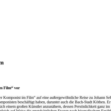
um
im Film“ vor
r Komponist im Film“ auf eine außergewöhnliche Reise zu Johann Seba
mponisten beschäftigt haben, darunter auch die Bach-Stadt Köthen. Er 
ch einem großen Künstler anzunähern, dessen Persönlichkeit ganz im S
zugleich auf Weise die grundsätzlichen Fragen nach biografischem Erz