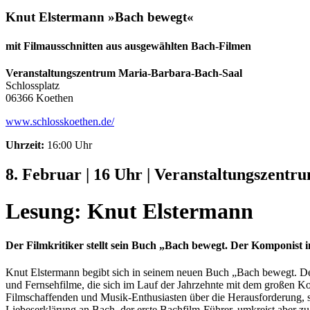
Knut Elstermann »Bach bewegt«
mit Filmausschnitten aus ausgewählten Bach-Filmen
Veranstaltungszentrum Maria-Barbara-Bach-Saal
Schlossplatz
06366 Koethen
www.schlosskoethen.de/
Uhrzeit:
16:00 Uhr
8. Februar | 16 Uhr | Veranstaltungszentr
Lesung: Knut Elstermann
Der Filmkritiker stellt sein Buch „Bach bewegt. Der Komponist 
Knut Elstermann begibt sich in seinem neuen Buch „Bach bewegt. De
und Fernsehfilme, die sich im Lauf der Jahrzehnte mit dem großen Ko
Filmschaffenden und Musik-Enthusiasten über die Herausforderung, si
Liebeserklärung an Bach, der erste Bachfilm-Führer, umkreist aber 