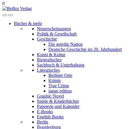
0
Bücher & mehr
Neuerscheinungen
Politik & Gesellschaft
Geschichte
Die geteilte Nation
Deutsche Geschichte im 20. Jahrhundert
Kunst & Kultur
Biografisches
Sachbuch & Unterhaltung
Literarisches
Berliner Orte
Krimis
True Crime
japan edition
Graphic Novel
Spiele & Kinderbücher
Papeterie und Kalender
E-Books
English Books
Berlin
Brandenburg