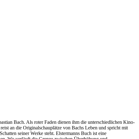
stian Bach. Als roter Faden dienen ihm die unterschiedlichen Kino-
reist an die Originalschauplätze von Bachs Leben und spricht mit
chatten seiner Werke steht. Elstermanns Buch ist eine
ählen. Wo verläuft die Grenze zwischen Überhöhung und