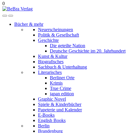
0
Bücher & mehr
Neuerscheinungen
Politik & Gesellschaft
Geschichte
Die geteilte Nation
Deutsche Geschichte im 20. Jahrhundert
Kunst & Kultur
Biografisches
Sachbuch & Unterhaltung
Literarisches
Berliner Orte
Krimis
True Crime
japan edition
Graphic Novel
Spiele & Kinderbücher
Papeterie und Kalender
E-Books
English Books
Berlin
Brandenburg