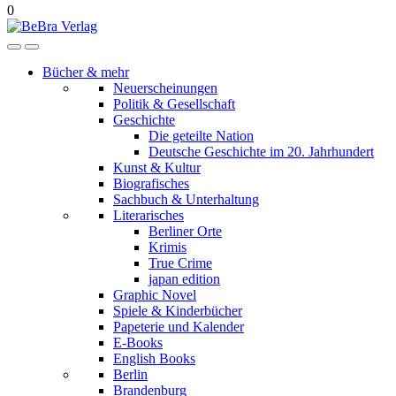
0
Bücher & mehr
Neuerscheinungen
Politik & Gesellschaft
Geschichte
Die geteilte Nation
Deutsche Geschichte im 20. Jahrhundert
Kunst & Kultur
Biografisches
Sachbuch & Unterhaltung
Literarisches
Berliner Orte
Krimis
True Crime
japan edition
Graphic Novel
Spiele & Kinderbücher
Papeterie und Kalender
E-Books
English Books
Berlin
Brandenburg