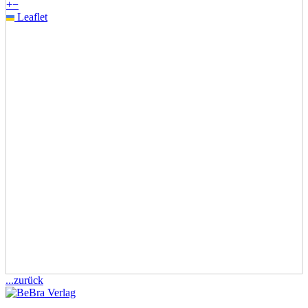
+
−
Leaflet
...zurück