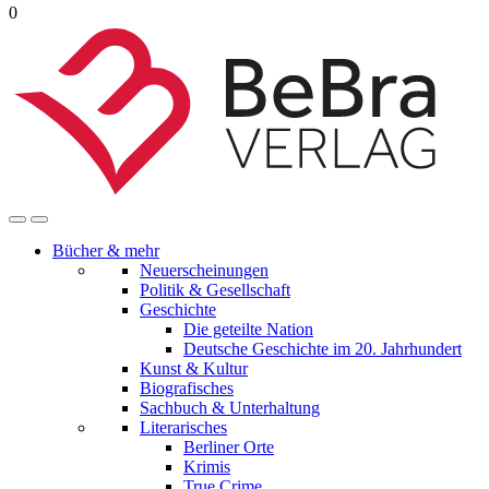
0
Bücher & mehr
Neuerscheinungen
Politik & Gesellschaft
Geschichte
Die geteilte Nation
Deutsche Geschichte im 20. Jahrhundert
Kunst & Kultur
Biografisches
Sachbuch & Unterhaltung
Literarisches
Berliner Orte
Krimis
True Crime