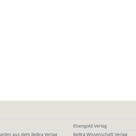
Elsengold Verlag
eiten aus dem BeBra Verlag
BeBra Wissenschaft Verlag