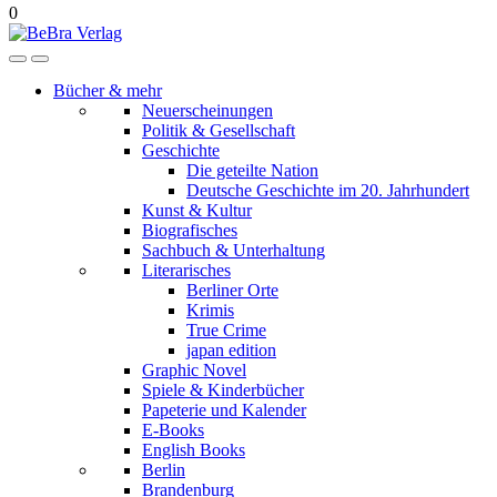
0
Bücher & mehr
Neuerscheinungen
Politik & Gesellschaft
Geschichte
Die geteilte Nation
Deutsche Geschichte im 20. Jahrhundert
Kunst & Kultur
Biografisches
Sachbuch & Unterhaltung
Literarisches
Berliner Orte
Krimis
True Crime
japan edition
Graphic Novel
Spiele & Kinderbücher
Papeterie und Kalender
E-Books
English Books
Berlin
Brandenburg