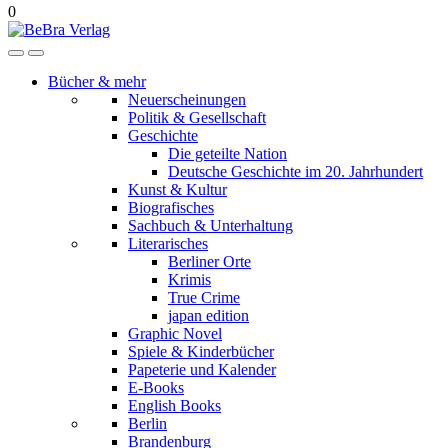
0
Bücher & mehr
Neuerscheinungen
Politik & Gesellschaft
Geschichte
Die geteilte Nation
Deutsche Geschichte im 20. Jahrhundert
Kunst & Kultur
Biografisches
Sachbuch & Unterhaltung
Literarisches
Berliner Orte
Krimis
True Crime
japan edition
Graphic Novel
Spiele & Kinderbücher
Papeterie und Kalender
E-Books
English Books
Berlin
Brandenburg