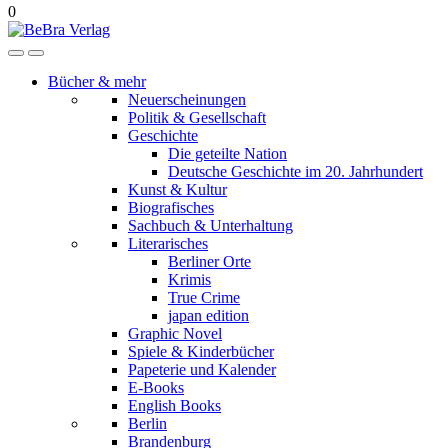
0
Bücher & mehr
Neuerscheinungen
Politik & Gesellschaft
Geschichte
Die geteilte Nation
Deutsche Geschichte im 20. Jahrhundert
Kunst & Kultur
Biografisches
Sachbuch & Unterhaltung
Literarisches
Berliner Orte
Krimis
True Crime
japan edition
Graphic Novel
Spiele & Kinderbücher
Papeterie und Kalender
E-Books
English Books
Berlin
Brandenburg