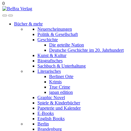
0
Bücher & mehr
Neuerscheinungen
Politik & Gesellschaft
Geschichte
Die geteilte Nation
Deutsche Geschichte im 20. Jahrhundert
Kunst & Kultur
Biografisches
Sachbuch & Unterhaltung
Literarisches
Berliner Orte
Krimis
True Crime
japan edition
Graphic Novel
Spiele & Kinderbücher
Papeterie und Kalender
E-Books
English Books
Berlin
Brandenburg