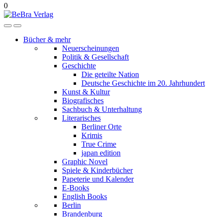
0
Bücher & mehr
Neuerscheinungen
Politik & Gesellschaft
Geschichte
Die geteilte Nation
Deutsche Geschichte im 20. Jahrhundert
Kunst & Kultur
Biografisches
Sachbuch & Unterhaltung
Literarisches
Berliner Orte
Krimis
True Crime
japan edition
Graphic Novel
Spiele & Kinderbücher
Papeterie und Kalender
E-Books
English Books
Berlin
Brandenburg