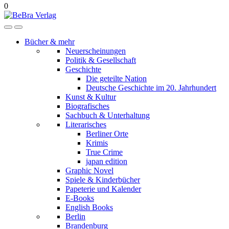
0
Bücher & mehr
Neuerscheinungen
Politik & Gesellschaft
Geschichte
Die geteilte Nation
Deutsche Geschichte im 20. Jahrhundert
Kunst & Kultur
Biografisches
Sachbuch & Unterhaltung
Literarisches
Berliner Orte
Krimis
True Crime
japan edition
Graphic Novel
Spiele & Kinderbücher
Papeterie und Kalender
E-Books
English Books
Berlin
Brandenburg