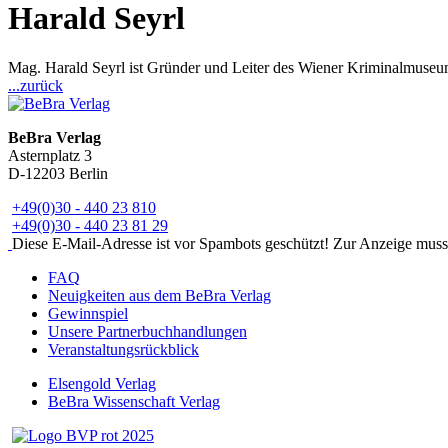
Harald Seyrl
Mag. Harald Seyrl ist Gründer und Leiter des Wiener Kriminalmuseums
...zurück
BeBra Verlag
Asternplatz 3
D-12203 Berlin
+49(0)30 - 440 23 810
+49(0)30 - 440 23 81 29
Diese E-Mail-Adresse ist vor Spambots geschützt! Zur Anzeige muss J
FAQ
Neuigkeiten aus dem BeBra Verlag
Gewinnspiel
Unsere Partnerbuchhandlungen
Veranstaltungsrückblick
Elsengold Verlag
BeBra Wissenschaft Verlag