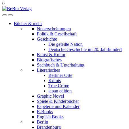
0
Bücher & mehr
Neuerscheinungen
Politik & Gesellschaft
Geschichte
Die geteilte Nation
Deutsche Geschichte im 20. Jahrhundert
Kunst & Kultur
Biografisches
Sachbuch & Unterhaltung
Literarisches
Berliner Orte
Krimis
True Crime
japan edition
Graphic Novel
Spiele & Kinderbücher
Papeterie und Kalender
E-Books
English Books
Berlin
Brandenburg