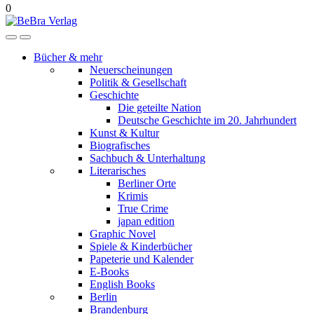
0
Bücher & mehr
Neuerscheinungen
Politik & Gesellschaft
Geschichte
Die geteilte Nation
Deutsche Geschichte im 20. Jahrhundert
Kunst & Kultur
Biografisches
Sachbuch & Unterhaltung
Literarisches
Berliner Orte
Krimis
True Crime
japan edition
Graphic Novel
Spiele & Kinderbücher
Papeterie und Kalender
E-Books
English Books
Berlin
Brandenburg