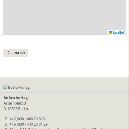
Leaflet
...zurück
BeBra Verlag
Asternplatz 3
D-12203 Berlin
+49(0)30 - 440 23 810
+49(0)30 - 440 23 81 29